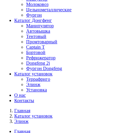
Молоковоз
Цельнометаллические
Фургон
Каталог Донгфенг
Манипулятор
Автовышка
Тентовый
Промтоварный
Captain T
Бортовой
Рефрижератор
Dongfeng 2j
Фургон Dongfeng
Каталог установок
Террафриго
Элинж
Установка
О нас
Контакты
Главная
Каталог установок
Элинж
Главная