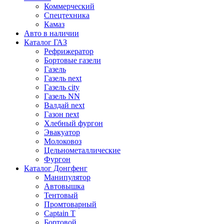
Коммерческий
Спецтехника
Камаз
Авто в наличии
Каталог ГАЗ
Рефрижератор
Бортовые газели
Газель
Газель next
Газель city
Газель NN
Валдай next
Газон next
Хлебный фургон
Эвакуатор
Молоковоз
Цельнометаллические
Фургон
Каталог Донгфенг
Манипулятор
Автовышка
Тентовый
Промтоварный
Captain T
Бортовой