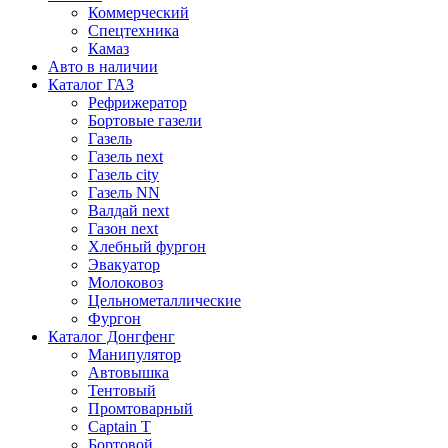
Коммерческий
Спецтехника
Камаз
Авто в наличии
Каталог ГАЗ
Рефрижератор
Бортовые газели
Газель
Газель next
Газель city
Газель NN
Валдай next
Газон next
Хлебный фургон
Эвакуатор
Молоковоз
Цельнометаллические
Фургон
Каталог Донгфенг
Манипулятор
Автовышка
Тентовый
Промтоварный
Captain T
Бортовой