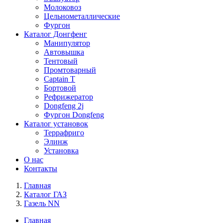
Молоковоз
Цельнометаллические
Фургон
Каталог Донгфенг
Манипулятор
Автовышка
Тентовый
Промтоварный
Captain T
Бортовой
Рефрижератор
Dongfeng 2j
Фургон Dongfeng
Каталог установок
Террафриго
Элинж
Установка
О нас
Контакты
Главная
Каталог ГАЗ
Газель NN
Главная